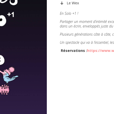
Le Wex
En Solo +1 !
Partager un moment d’intimité exce
dans un écrin, enveloppés juste du
Plusieurs générations côte à côte, 
Un spectacle qui va à l’essentiel, l
Réservations :
https://www.w