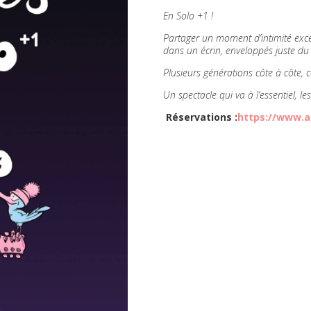
En Solo +1 !
Partager un moment d’intimité exce
dans un écrin, enveloppés juste du
Plusieurs générations côte à côte, 
Un spectacle qui va à l’essentiel, l
Réservations :
https://www.a