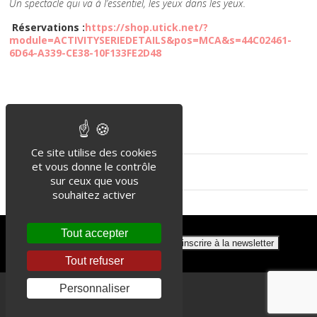
Un spectacle qui va à l’essentiel, les yeux dans les yeux.
Réservations :
https://shop.utick.net/?
module=ACTIVITYSERIEDETAILS&pos=MCA&s=44C02461-
6D64-A339-CE38-10F133FE2D48
Ce site utilise des cookies
et vous donne le contrôle
Back
sur ceux que vous
souhaitez activer
Tout accepter
Tout refuser
Personnaliser