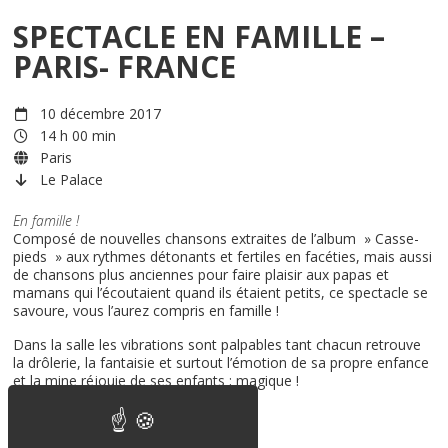
SPECTACLE EN FAMILLE –
PARIS- FRANCE
10 décembre 2017
14 h 00 min
Paris
Le Palace
En famille !
Composé de nouvelles chansons extraites de l’album » Casse-
pieds » aux rythmes détonants et fertiles en facéties, mais aussi
de chansons plus anciennes pour faire plaisir aux papas et
mamans qui l’écoutaient quand ils étaient petits, ce spectacle se
savoure, vous l’aurez compris en famille !
Dans la salle les vibrations sont palpables tant chacun retrouve
la drôlerie, la fantaisie et surtout l’émotion de sa propre enfance
et la mine réjouie de ses enfants ; magique !
Réservations