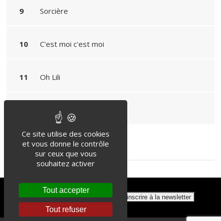
Sorcière
C'est moi c'est moi
Oh Lili
Les moutons
Ce site utilise des cookies
Back
et vous donne le contrôle
sur ceux que vous
souhaitez activer
Tout accepter
Tout refuser