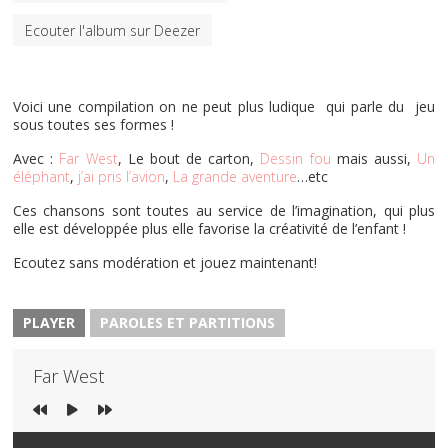
Ecouter l'album sur Deezer
Voici une compilation on ne peut plus ludique qui parle du jeu
sous toutes ses formes !
Avec :
Far West
, Le bout de carton,
Dessin fou
mais aussi,
Un
éléphant
,
j’ai pris l’avion
,
La grande aventure
…etc
Ces chansons sont toutes au service de l’imagination, qui plus
elle est développée plus elle favorise la créativité de l’enfant !
Ecoutez sans modération et jouez maintenant!
PLAYER
PAROLES ET PARTITIONS
Far West