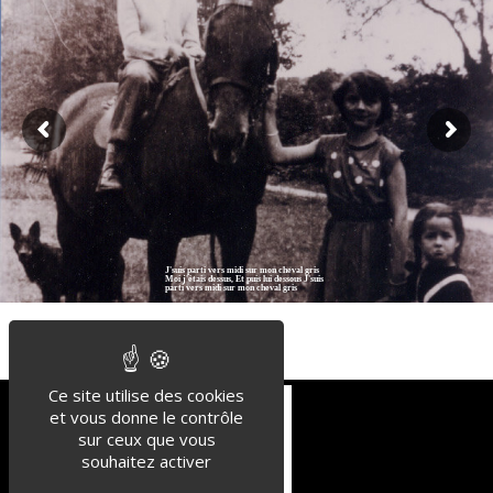
Vidéo
Voir sur Facebook
·
Partager
J'suis parti vers midi sur mon cheval gris
Moi j'étais dessus, Et puis lui dessous J'suis
parti vers midi sur mon cheval gris
Ce site utilise des cookies
et vous donne le contrôle
sur ceux que vous
souhaitez activer