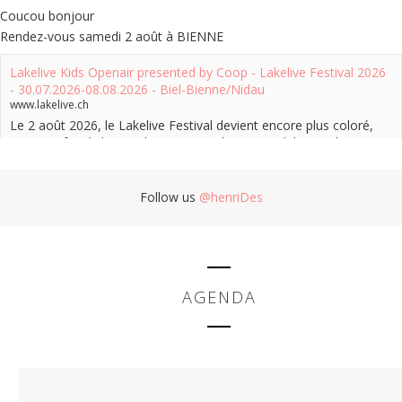
Coucou bonjour
Rendez-vous samedi 2 août à BIENNE
Lakelive Kids Openair presented by Coop - Lakelive Festival 2026
- 30.07.2026-08.08.2026 - Biel-Bienne/Nidau
www.lakelive.ch
Le 2 août 2026, le Lakelive Festival devient encore plus coloré,
vivant et familial : avec le premier Kids Openair bilingue de Suisse,
une expérience unique
Voir sur Facebook
·
Partager
Follow us
@henriDes
Henri Dès
2 months ago
Pour celles et ceux qui ne la connaîtraient pas. 🥳
AGENDA
Radio Henri Dès
www.radio-henrides.net
Henri Dès s'est offert le luxe de créer sa propre radio sur le web:
Plus de 250 de ses chansons à déguster sans jingle ni publicité
24h sur 24h et 7 jours sur 7.