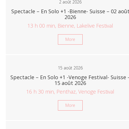
2 août 2026
Voir sur Facebook
Spectacle – En Solo +1 -Bienne- Suisse – 02 aoû
·
Partager
2026
13 h 00 min, Bienne, Lakelive Festival
Henri Dès
3 months ago
More
Pour la fête des mamans ❤️
HenriDesTV
youtu.be
714 likes. "Maman je t’aime - Henri Dès (avec Jeanne et Tim) -
15 août 2026
Abracadabra - Par Jaques Vallotton"
Spectacle – En Solo +1 -Venoge Festival- Suisse 
Vidéo
15 août 2026
16 h 30 min, Penthaz, Venoge Festival
Voir sur Facebook
·
Partager
More
Henri Dès
3 months ago
L’occasion d’une rencontre en toute intimité.