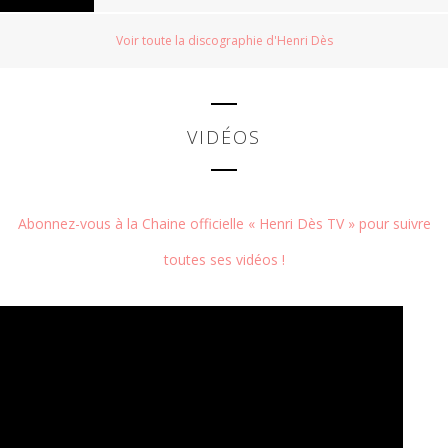
Voir toute la discographie d'Henri Dès
VIDÉOS
Abonnez-vous à la Chaine officielle « Henri Dès TV » pour suivre
toutes ses vidéos !